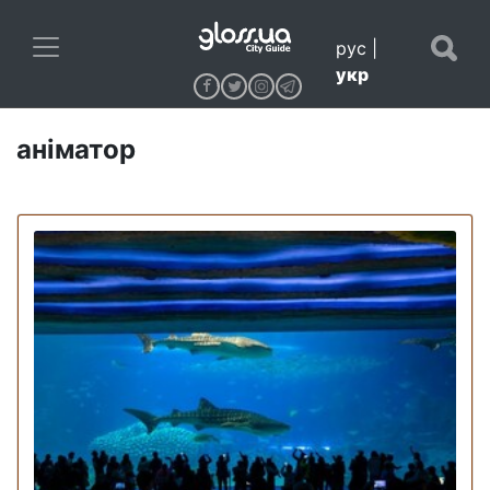
рус
|
укр
аніматор