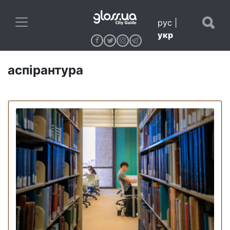
рус
|
укр
аспірантура