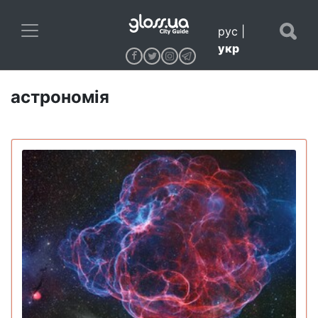
рус
|
укр
астрономія