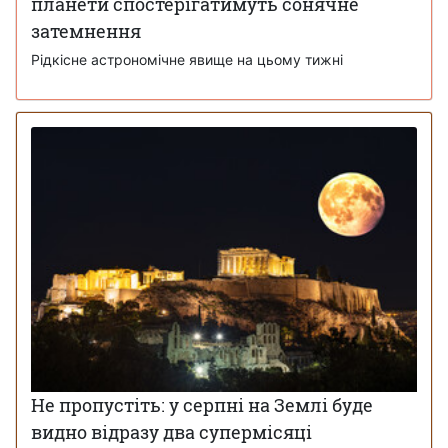
планети спостерігатимуть сонячне
затемнення
Рідкісне астрономічне явище на цьому тижні
Не пропустіть: у серпні на Землі буде
видно відразу два супермісяці