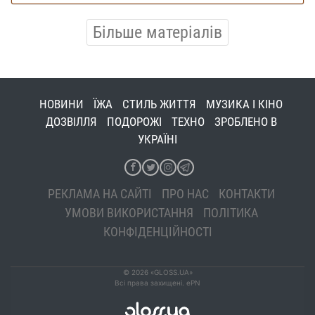
Більше матеріалів
НОВИНИ
ЇЖА
СТИЛЬ ЖИТТЯ
МУЗИКА І КІНО
ДОЗВІЛЛЯ
ПОДОРОЖІ
ТЕХНО
ЗРОБЛЕНО В
УКРАЇНІ
РЕКЛАМА НА САЙТІ
ПРО НАС
КОНТАКТИ
УМОВИ ВИКОРИСТАННЯ
ПОЛІТИКА
КОНФІДЕНЦІЙНОСТІ
© 2026 «GLOSS.UA»
Всі права захищені. ePN