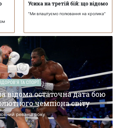
о
Усика на третій бій: що відомо
"Ми влаштуємо полювання на кролика"
том
ЗДОРОВʼЯ ТА СПОРТ
ла відома остаточна дата бою
олютного чемпіона світу
ловний реванш року