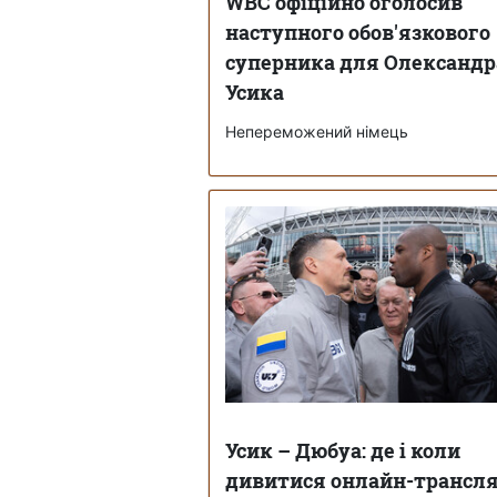
WBC офіційно оголосив
наступного обов'язкового
суперника для Олександр
Усика
Непереможений німець
Усик – Дюбуа: де і коли
дивитися онлайн-трансл