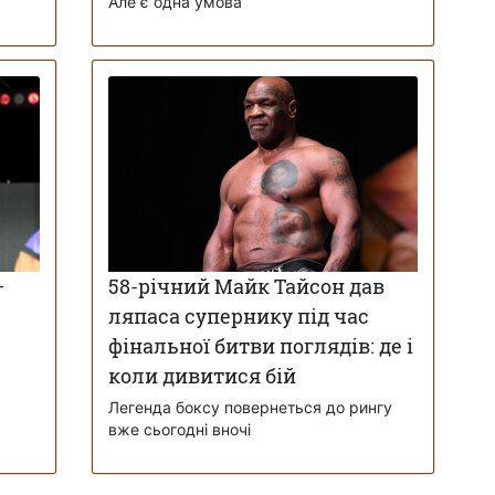
Але є одна умова
–
58-річний Майк Тайсон дав
ляпаса супернику під час
фінальної битви поглядів: де і
коли дивитися бій
Легенда боксу повернеться до рингу
вже сьогодні вночі