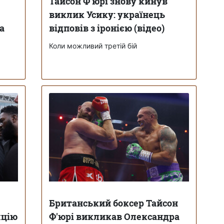
Тайсон Ф'юрі знову кинув
виклик Усику: українець
а
відповів з іронією (відео)
Коли можливий третій бій
Британський боксер Тайсон
яцію
Ф'юрі викликав Олександра