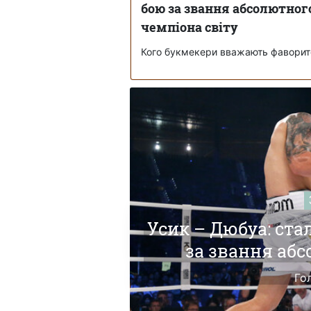
бою за звання абсолютног
чемпіона світу
Кого букмекери вважають фавори
Усик – Дюбуа: ста
за звання абс
Го