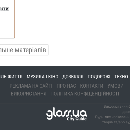
вали
льше матеріалів
ИЛЬ ЖИТТЯ
МУЗИКА І КІНО
ДОЗВІЛЛЯ
ПОДОРОЖІ
ТЕХНО
РЕКЛАМА НА САЙТІ
ПРО НАС
КОНТАКТИ
УМОВИ
ВИКОРИСТАННЯ
ПОЛІТИКА КОНФІДЕНЦІЙНОСТІ
Використання б
дозв
Будь-яке копіювання
творів та/або а