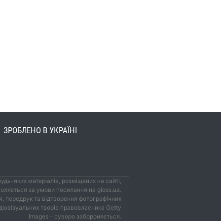
ЗРОБЛЕНО В УКРАЇНІ
удь-яких матеріалів, розміщених на сайті,
оляється за умови посилання на gloss.ua.
, передрук та відтворення фотографічних
удіовізуальних творів правовласника Getty
Images - суворо забороняється.