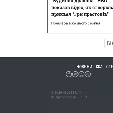
"Будинок дракона": HBO
показав відео, як створю
приквел "Гри престолів"
Прем'єра вже цього серпня
Бі
НОВИНИ
ЇЖА
СТ
© 2026 «GLOSS.UA»
Всі права захищені. ePN