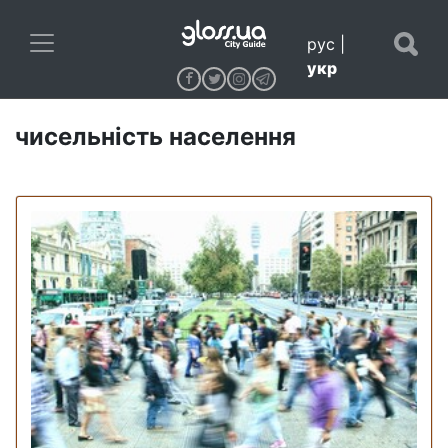
рус
|
укр
чисельність населення