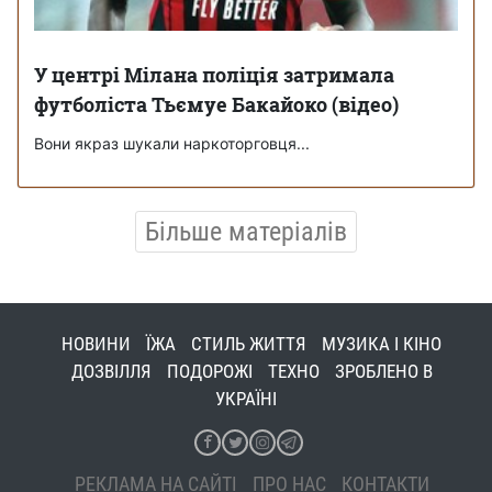
У центрі Мілана поліція затримала
футболіста Тьємуе Бакайоко (відео)
Вони якраз шукали наркоторговця...
Більше матеріалів
НОВИНИ
ЇЖА
СТИЛЬ ЖИТТЯ
МУЗИКА І КІНО
ДОЗВІЛЛЯ
ПОДОРОЖІ
ТЕХНО
ЗРОБЛЕНО В
УКРАЇНІ
РЕКЛАМА НА САЙТІ
ПРО НАС
КОНТАКТИ