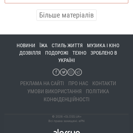
Більше матеріалів
НОВИНИ
ЇЖА
СТИЛЬ ЖИТТЯ
МУЗИКА І КІНО
ДОЗВІЛЛЯ
ПОДОРОЖІ
ТЕХНО
ЗРОБЛЕНО В
УКРАЇНІ
РЕКЛАМА НА САЙТІ
ПРО НАС
КОНТАКТИ
УМОВИ ВИКОРИСТАННЯ
ПОЛІТИКА
КОНФІДЕНЦІЙНОСТІ
© 2026 «GLOSS.UA»
Всі права захищені. ePN