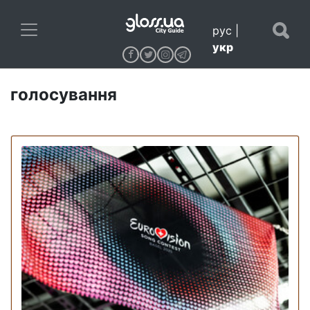
рус
|
укр
голосування