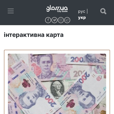
рус
|
укр
інтерактивна карта