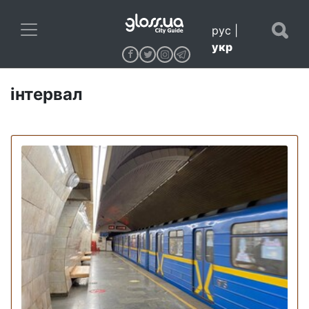
рус
|
укр
інтервал