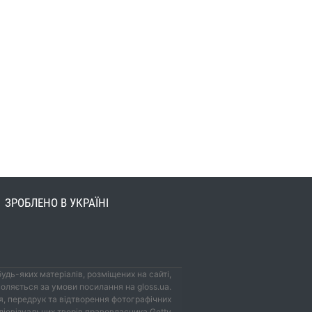
ЗРОБЛЕНО В УКРАЇНІ
удь-яких матеріалів, розміщених на сайті,
оляється за умови посилання на gloss.ua.
, передрук та відтворення фотографічних
удіовізуальних творів правовласника Getty