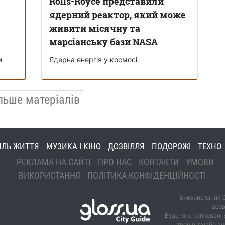
Rolls-Royce представили
ядерний реактор, який може
живити місячну та
марсіанську бази NASA
и
Ядерна енергія у космосі
льше матеріалів
ИЛЬ ЖИТТЯ
МУЗИКА І КІНО
ДОЗВІЛЛЯ
ПОДОРОЖІ
ТЕХНО
РЕКЛАМА НА САЙТІ
ПРО НАС
КОНТАКТИ
УМОВИ
ВИКОРИСТАННЯ
ПОЛІТИКА КОНФІДЕНЦІЙНОСТІ
Використання б
дозв
Будь-яке копіювання
творів та/або а