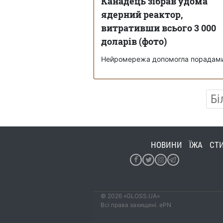
Канадець зібрав удома
ядерний реактор,
витративши всього 3 000
доларів (фото)
Нейромережа допомогла порадам
Бі
НОВИНИ
ЇЖА
СТ
© 2026 «GLOSS.UA»
Всі права захищені. ePN