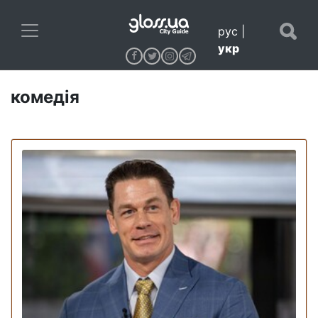
рус
|
укр
комедія