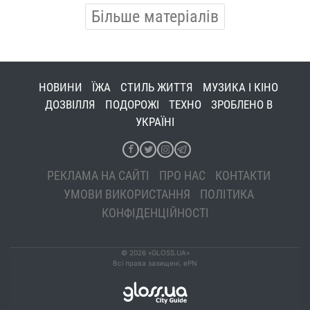
Більше матеріалів
НОВИНИ
ЇЖА
СТИЛЬ ЖИТТЯ
МУЗИКА І КІНО
ДОЗВІЛЛЯ
ПОДОРОЖІ
ТЕХНО
ЗРОБЛЕНО В
УКРАЇНІ
РЕКЛАМА НА САЙТІ
ПРО НАС
КОНТАКТИ
УМОВИ ВИКОРИСТАННЯ
ПОЛІТИКА
КОНФІДЕНЦІЙНОСТІ
© 2026 «GLOSS.UA»
Всі права захищені. ePN