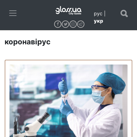
рус
|
укр
коронавірус