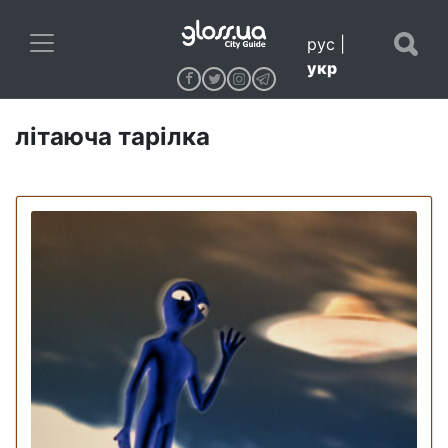
рус
|
укр
літаюча тарілка