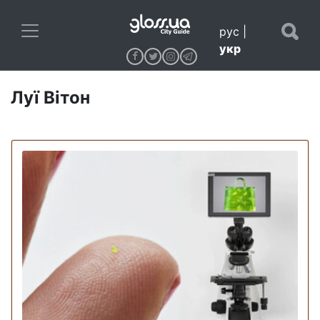
рус
|
укр
Луї Вітон