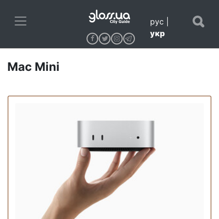
рус
|
укр
Mac Mini