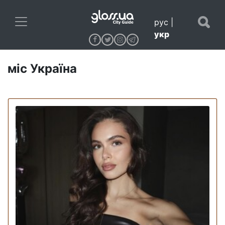
рус
|
укр
міс Україна