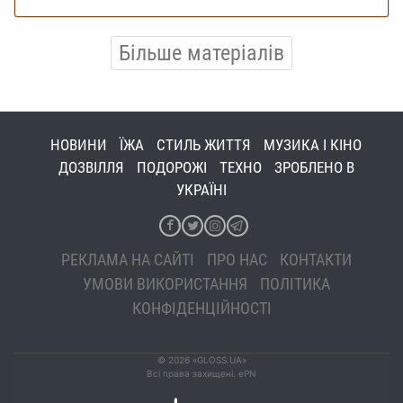
Більше матеріалів
НОВИНИ
ЇЖА
СТИЛЬ ЖИТТЯ
МУЗИКА І КІНО
ДОЗВІЛЛЯ
ПОДОРОЖІ
ТЕХНО
ЗРОБЛЕНО В
УКРАЇНІ
РЕКЛАМА НА САЙТІ
ПРО НАС
КОНТАКТИ
УМОВИ ВИКОРИСТАННЯ
ПОЛІТИКА
КОНФІДЕНЦІЙНОСТІ
© 2026 «GLOSS.UA»
Всі права захищені. ePN