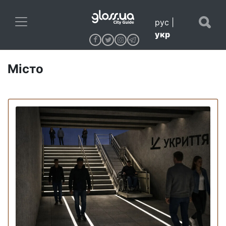
рус
|
укр
Місто