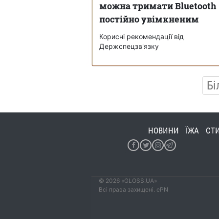
можна тримати Bluetooth
постійно увімкненим
Корисні рекомендації від
Держспецзв'язку
Бі
НОВИНИ
ЇЖА
СТ
© 2026 «GLOSS.UA»
Всі права захищені. ePN