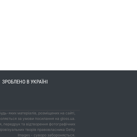
ЗРОБЛЕНО В УКРАЇНІ
удь-яких матеріалів, розміщених на сайті,
оляється за умови посилання на gloss.ua.
, передрук та відтворення фотографічних
удіовізуальних творів правовласника Getty
Images - суворо забороняється.