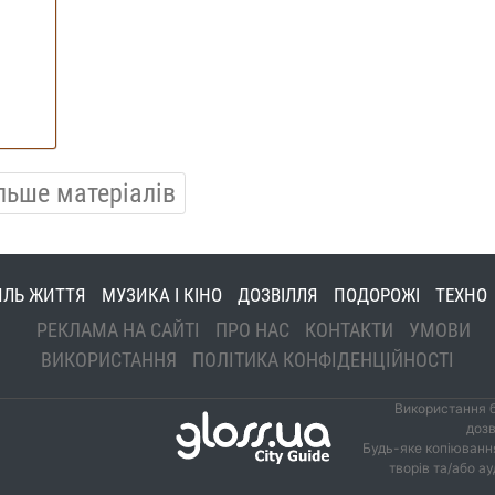
льше матеріалів
ИЛЬ ЖИТТЯ
МУЗИКА І КІНО
ДОЗВІЛЛЯ
ПОДОРОЖІ
ТЕХНО
РЕКЛАМА НА САЙТІ
ПРО НАС
КОНТАКТИ
УМОВИ
ВИКОРИСТАННЯ
ПОЛІТИКА КОНФІДЕНЦІЙНОСТІ
Використання б
дозв
Будь-яке копіювання
творів та/або а