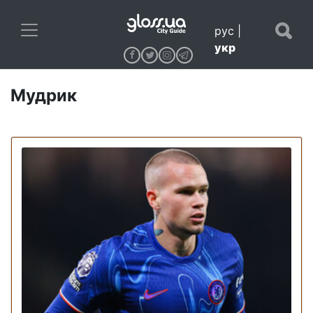
рус
|
укр
Мудрик