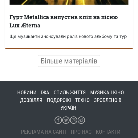
Гурт Metallica випустив кліп на пісню
Lux Æterna
Ще музиканти анонсували реліз нового альбому та тур
Більше матеріалів
НОВИНИ
ЇЖА
СТИЛЬ ЖИТТЯ
МУЗИКА І КІНО
ДОЗВІЛЛЯ
ПОДОРОЖІ
ТЕХНО
ЗРОБЛЕНО В
УКРАЇНІ
РЕКЛАМА НА САЙТІ
ПРО НАС
КОНТАКТИ