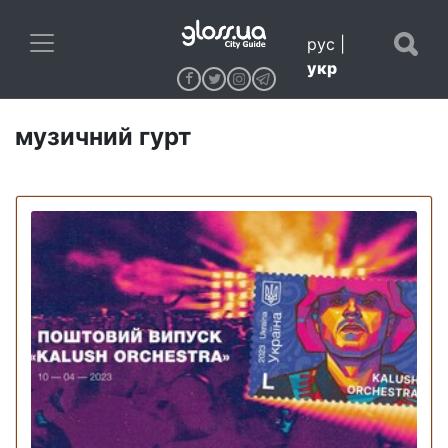
рус
|
укр
музичний гурт