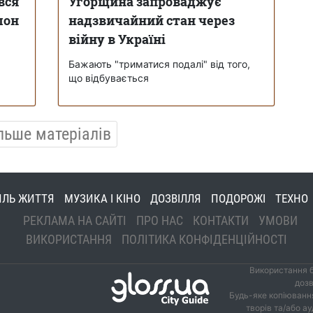
вся
Угорщина запроваджує
лон
надзвичайний стан через
війну в Україні
Бажають "триматися подалі" від того,
що відбувається
льше матеріалів
ИЛЬ ЖИТТЯ
МУЗИКА І КІНО
ДОЗВІЛЛЯ
ПОДОРОЖІ
ТЕХНО
РЕКЛАМА НА САЙТІ
ПРО НАС
КОНТАКТИ
УМОВИ
ВИКОРИСТАННЯ
ПОЛІТИКА КОНФІДЕНЦІЙНОСТІ
Використання б
дозв
Будь-яке копіювання
творів та/або а