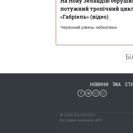
На Нову Зеландію обруши
потужний тропічний цик
«Габріель» (відео)
Червоний рівень небезпеки
Бі
НОВИНИ
ЇЖА
СТ
© 2026 «GLOSS.UA»
Всі права захищені. ePN