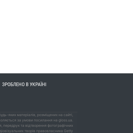
ЗРОБЛЕНО В УКРАЇНІ
удь-яких матеріалів, розміщених на сайті,
оляється за умови посилання на gloss.ua.
, передрук та відтворення фотографічних
удіовізуальних творів правовласника Getty