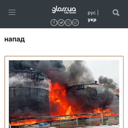
рус
|
укр
напад