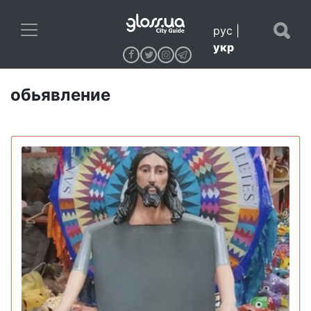
рус
|
укр
обьявление