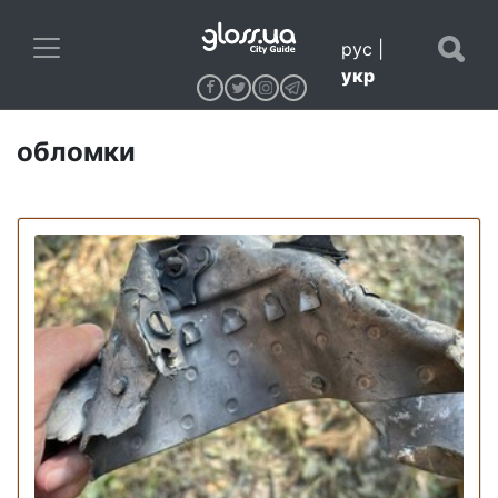
рус
|
укр
обломки