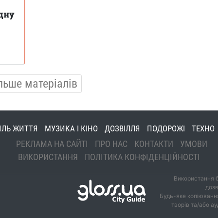
одну
льше матеріалів
ИЛЬ ЖИТТЯ
МУЗИКА І КІНО
ДОЗВІЛЛЯ
ПОДОРОЖІ
ТЕХНО
РЕКЛАМА НА САЙТІ
ПРО НАС
КОНТАКТИ
УМОВИ
ВИКОРИСТАННЯ
ПОЛІТИКА КОНФІДЕНЦІЙНОСТІ
Використання б
дозв
Будь-яке копіювання
творів та/або а