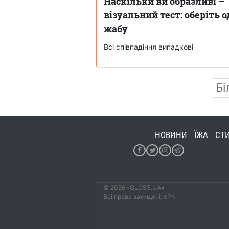
Наскільки ви образливі –
візуальний тест: оберіть 
жабу
Всі співпадіння випадкові
Бі
НОВИНИ
ЇЖА
СТ
© 2026 «GLOSS.UA»
Всі права захищені. ePN