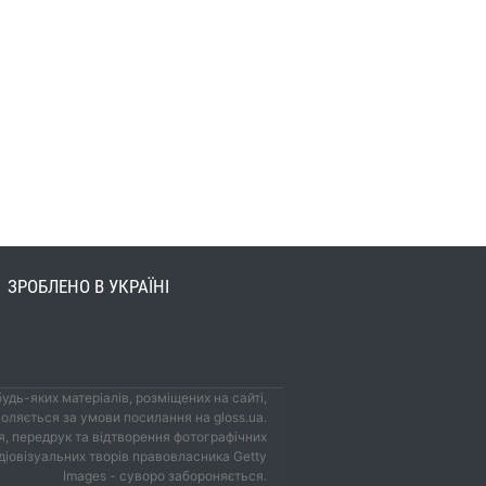
ЗРОБЛЕНО В УКРАЇНІ
удь-яких матеріалів, розміщених на сайті,
оляється за умови посилання на gloss.ua.
, передрук та відтворення фотографічних
удіовізуальних творів правовласника Getty
Images - суворо забороняється.