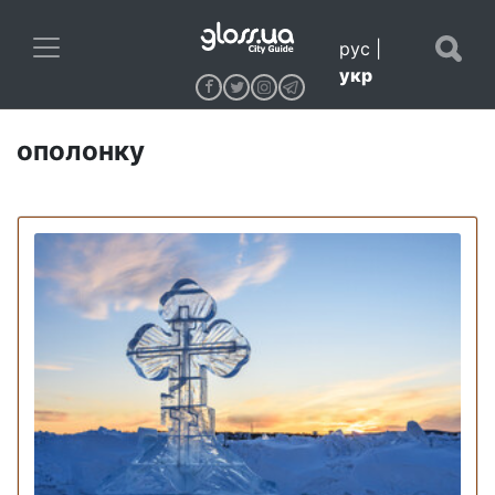
рус
|
укр
ополонку