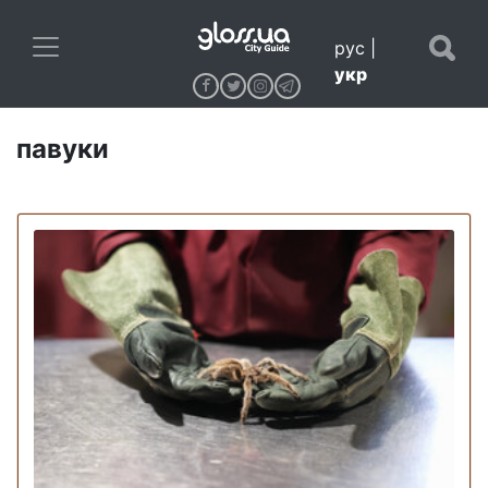
рус
|
укр
павуки