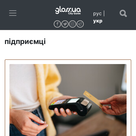
рус
|
укр
підприємці