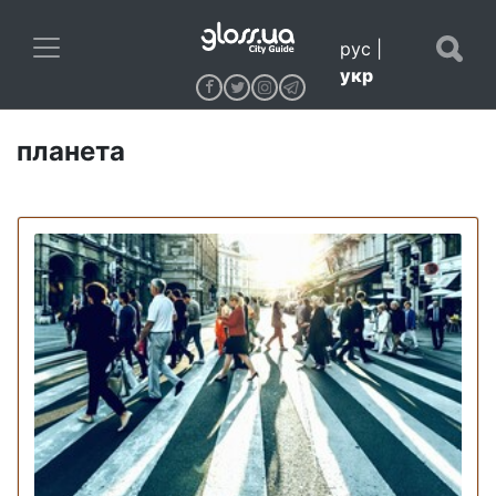
рус
|
укр
планета