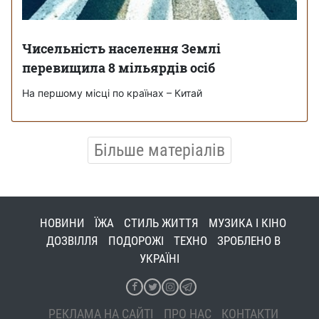
Чисельність населення Землі
перевищила 8 мільярдів осіб
На першому місці по країнах – Китай
Більше матеріалів
НОВИНИ
ЇЖА
СТИЛЬ ЖИТТЯ
МУЗИКА І КІНО
ДОЗВІЛЛЯ
ПОДОРОЖІ
ТЕХНО
ЗРОБЛЕНО В
УКРАЇНІ
РЕКЛАМА НА САЙТІ
ПРО НАС
КОНТАКТИ