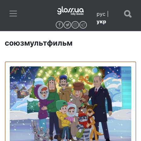
рус
|
укр
союзмультфильм