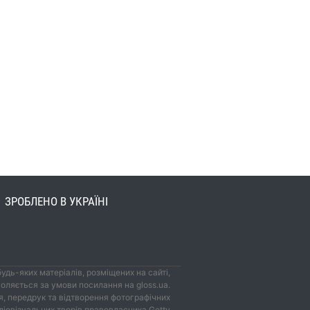
ЗРОБЛЕНО В УКРАЇНІ
удь-яких матеріалів, розміщених на сайті,
оляється за умови посилання на gloss.ua.
, передрук та відтворення фотографічних
удіовізуальних творів правовласника Getty