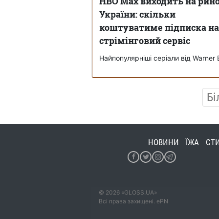
HBO Max виходить на рин
України: скільки
коштуватиме підписка на
стрімінговий сервіс
Найпопулярніші серіали від Warner 
Бі
НОВИНИ
ЇЖА
СТ
© 2026 «GLOSS.UA»
Всі права захищені. ePN