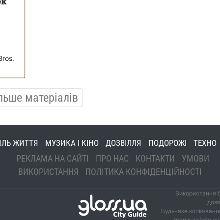
ок
Bros.
льше матеріалів
ИЛЬ ЖИТТЯ
МУЗИКА І КІНО
ДОЗВІЛЛЯ
ПОДОРОЖІ
ТЕХНО
РЕКЛАМА НА САЙТІ
ПРО НАС
КОНТАКТИ
УМОВИ
ВИКОРИСТАННЯ
ПОЛІТИКА КОНФІДЕНЦІЙНОСТІ
Використання б
дозв
Будь-яке копіювання
творів та/або а