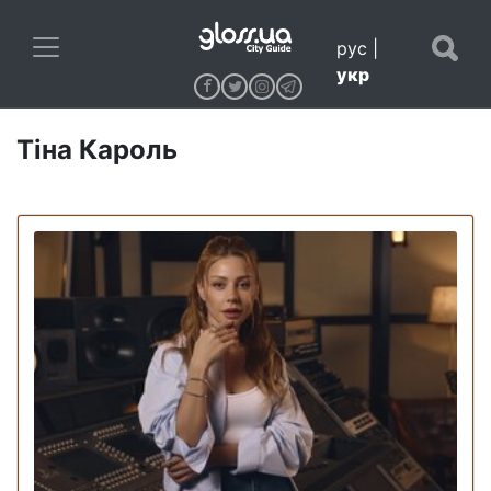
рус
|
укр
Тіна Кароль