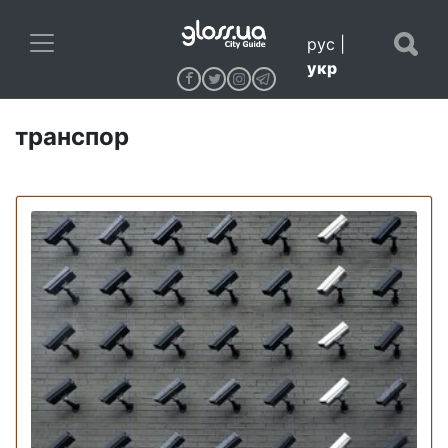
рус
|
укр
транспор