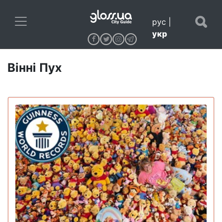
рус
|
укр
Вінні Пух