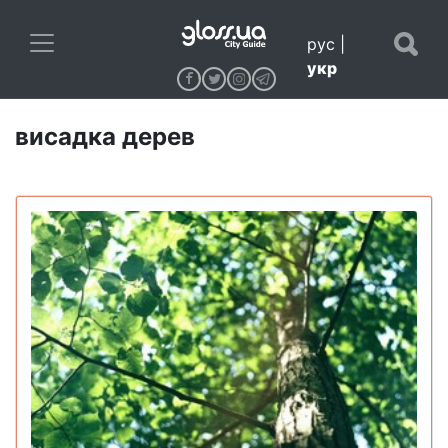
рус
|
укр
висадка дерев