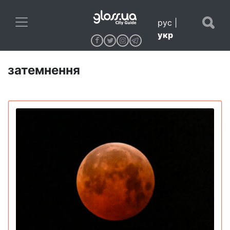
рус
|
укр
затемнення