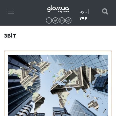
рус
|
укр
звіт