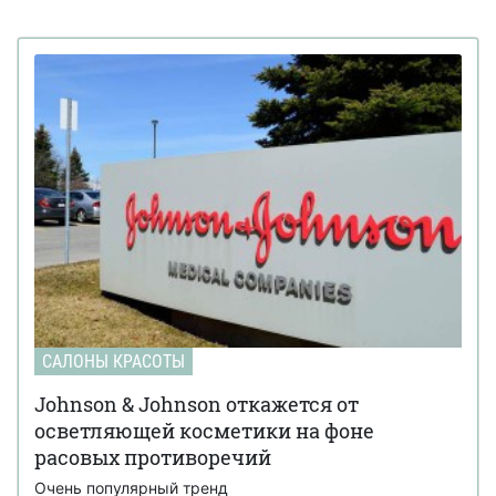
в подарок от beauty club MOLOKO
В салоне красоты S-Studio всегда рады
27 декабря 14:35
встрече с Вами и готовы изменить жизнь к лучшему
Получите в подарок ламинирование или
18 декабря 11:11
лечение волос в салоне красоты S-Studio
Новогодние акции в салоне красоты S-
18 декабря 11:10
Studio
Beauty Salon Natasha Balabanova дарит
03 декабря 10:39
каждому клиенту, записавшемуся на окрашивание,
укладку в подарок
Самая веселая подготовка к долгожданному
29 марта 16:26
викенду в салоне Hair House
САЛОНЫ КРАСОТЫ
Johnson & Johnson откажется от
осветляющей косметики на фоне
расовых противоречий
Очень популярный тренд