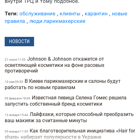
внутри ТРЦ и тому подобное.
Теги:
обслуживание
,
клиенты
,
карантин
,
новые
правила
,
люди.парикмахерские
НОВОСТИ
Johnson & Johnson откажется от
21 июня 11:53
осветляющей косметики на фоне расовых
противоречий
В Киеве парикмахерские и салоны будут
10 мая 09:55
работать по новым правилам
Известная певица Селена Гомес решила
09 февраля 18:00
запустить собственный бренд косметики
Лайфхаки, которые способный преобразить
12 января 15:44
ваш макияж за считанные минуты
Как благотворительная инициатива «Hair for
05 января 11:55
share» набирает популярности в Украине