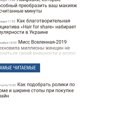
нваря 15:44
особный преобразить ваш макияж
 считанные минуты
Как благотворительная
нваря 11:55
циатива «Hair for share» набирает
пулярности в Украине
Мисс Вселенная-2019
екабря 18:00
охновила миллионы женщин не
есняться своей внешности и волос
Киты и косметика: как
оября 16:36
АМЫЕ ЧИТАЕМЫЕ
пулярные бренды пытаются
ратить внимание на экопроблемы
Как подобрать ролики по
вгуста 13:20
Студия Ksenia Schnaider
рме и ширине стопы при покупке
евраля 12:07
вместно с салоном укладок Pod
лайн
nom выпустили оригинальную
алентинку" к празднику
Подарочный сертификат
евраля 12:09
S-studio - отличный выбор для
шей половинки