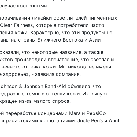
 случае косвенными.
29 я
"S-
ук
ворачивании линейки осветлителей пигментных
 Clear Fairness, которые потребители часто
23 я
лиц
ления кожи. Характерно, что эти продукты не
"M
аны на страны Ближнего Востока и Азии
17 я
казали, что некоторые названия, а также
вт
cl
ктов производили впечатление, что светлая и
твенного оттенка кожи. Мы никогда не имели
17 я
е здоровье», - заявила компания.
и 
cl
ohnson & Johnson Band-Aid объявила, что
27 д
од разные темные оттенки кожи. Их выпуск
вс
екращен из-за малого спроса.
из
ой переработке концернами Mars и PepsiCo
18 д
ла
и расистскими коннотациями Uncle Ben’s и Aunt
са
18 д