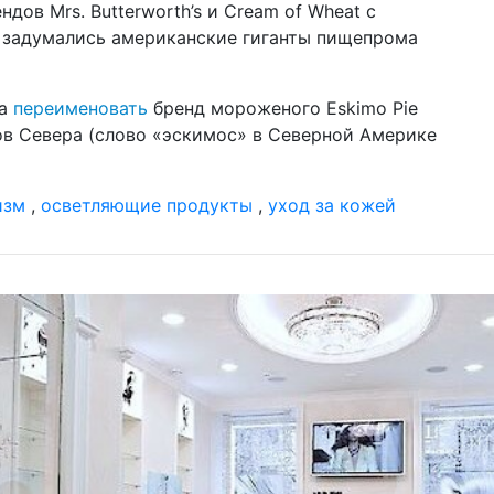
дов Mrs. Butterworth’s и Cream of Wheat с
са
 задумались американские гиганты пищепрома
03 д
Ba
за
ла
переименовать
бренд мороженого Eskimo Pie
ук
в Севера (слово «эскимос» в Северной Америке
29 м
к 
Ha
изм
,
осветляющие продукты
,
уход за кожей