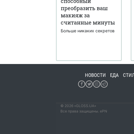
способный
преобразить ваш
макияж за
считанные минуты
Больше никаких секретов
НОВОСТИ
ЕДА
СТИ
© 2026 «GLOSS.UA»
Все права защищены. ePN