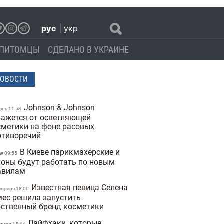
рус
|
укр
ПИТОМЦЫ
СДЕЛАНО В УКРАИНЕ
ОВОСТИ
Johnson & Johnson
юня 11:53
кажется от осветляющей
сметики на фоне расовых
отиворечий
В Киеве парикмахерские и
ая 09:55
лоны будут работать по новым
авилам
Известная певица Селена
евраля 18:00
мес решила запустить
бственный бренд косметики
Лайфхаки, которые