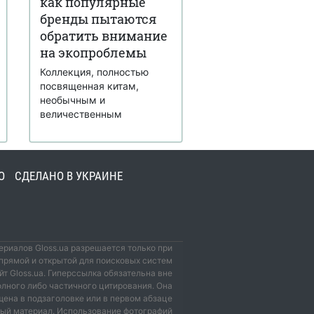
как популярные
бренды пытаются
обратить внимание
на экопроблемы
Коллекция, полностью
посвященная китам,
необычным и
величественным
О
СДЕЛАНО В УКРАИНЕ
риалов Gloss.ua разрешается только при
прямой и открытой для поисковых систем
йт Gloss.ua. Гиперссылка обязательна вне
олного либо частичного цитирования. Она
ена в подзаголовке или в первом абзаце
мый материал. Использование фотографий