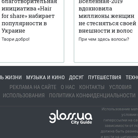
благотворительная
Вселенная-2019
инициатива «Hair
вдохновила
for share» набирает
миллионы женщин
популярности в
не стесняться своей
Украине
внешности и волос
Твори добро!
При чем здесь волосы?
ЛЬ ЖИЗНИ
МУЗЫКА И КИНО
ДОСУГ
ПУТЕШЕСТВИЯ
ТЕХН
РЕКЛАМА НА САЙТЕ
О НАС
КОНТАКТЫ
УСЛОВИЯ
ИСПОЛЬЗОВАНИЯ
ПОЛИТИКА КОНФИДЕНЦИАЛЬНОСТИ
Использование мате
условии 
гиперссылки на са
зависимости от п
должна быть размещ
и вести на цитируе