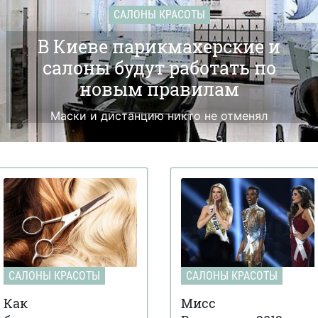
САЛОНЫ КРАСОТЫ
В Киеве парикмахерские и
салоны будут работать по
новым правилам
Маски и дистанцию никто не отменял
САЛОНЫ КРАСОТЫ
САЛОНЫ КРАСОТЫ
Как
Мисс