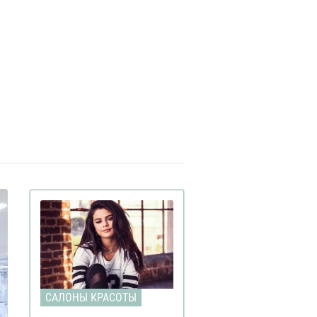
лоне красоты S-Studio
Beauty Salon Natasha
екабря 10:39
labanova дарит каждому клиенту,
писавшемуся на окрашивание,
ладку в подарок
Самая веселая подготовка
арта 16:26
долгожданному викенду в салоне
ir House
САЛОНЫ КРАСОТЫ