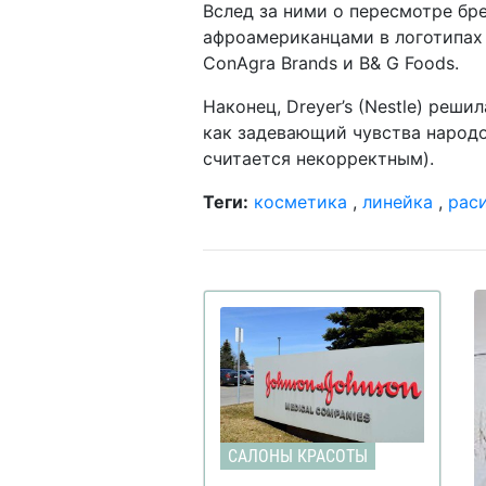
Вслед за ними о пересмотре брен
афроамериканцами в логотипах
ConAgra Brands и B& G Foods.
Наконец, Dreyer’s (Nestle) реши
как задевающий чувства народо
считается некорректным).
Теги:
косметика
,
линейка
,
рас
САЛОНЫ КРАСОТЫ