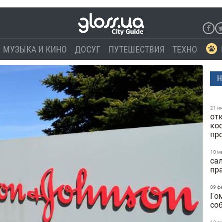
МУЗЫКА И КИНО
ДОСУГ
ПУТЕШЕСТВИЯ
ТЕХНО
Н
21 и
от
ко
пр
10 м
са
пр
09 ф
Го
со