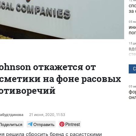
12 я
сп
за
05 я
ини
по
15 д
вд
ст
Johnson откажется от
30 н
С
по
сметики на фоне расовых
об
отиворечий
05 а
фо
14 ф
со
он
Fe
"в
абудтдинова
21 июня, 2020, 11:53
05 ф
Поделиться
Отправить
Pintrest
от 
Ва
ия решила сбросить бренд с расистскими