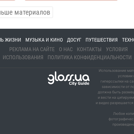
льше материалов
ЛЬ ЖИЗНИ
МУЗЫКА И КИНО
ДОСУГ
ПУТЕШЕСТВИЯ
ТЕХН
РЕКЛАМА НА САЙТЕ
О НАС
КОНТАКТЫ
УСЛОВИЯ
ИСПОЛЬЗОВАНИЯ
ПОЛИТИКА КОНФИДЕНЦИАЛЬНОСТИ
Использование мате
условии 
гиперссылки на са
зависимости от п
должна быть размещ
и вести на цитируе
и видео разрешается 
Любое копи
фотографичес
произведени