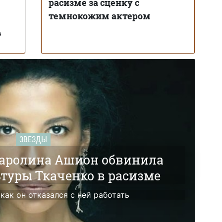
расизме за сценку с
темнокожим актером
н
ЗВЕЗДЫ
аролина Ашион обвинила
туры Ткаченко в расизме
как он отказался с ней работать