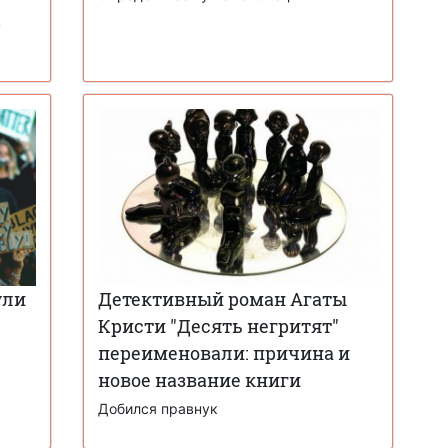
в
ули
Детективный роман Агаты
Кристи "Десять негритят"
переименовали: причина и
новое название книги
Добился правнук