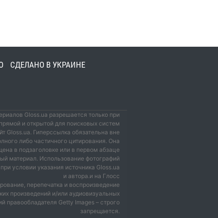
О
СДЕЛАНО В УКРАИНЕ
риалов Gloss.ua разрешается только при
прямой и открытой для поисковых систем
йт Gloss.ua. Гиперссылка обязательна вне
олного либо частичного цитирования. Она
ена в подзаголовке или в первом абзаце
мый материал. Использование фотографий
при условии указания источника Gloss.ua
и автора.и на Глосс
рование, перепечатка и воспроизведение
ких произведений и/или аудиовизуальных
й правообладателя Getty Images – строго
запрещается.