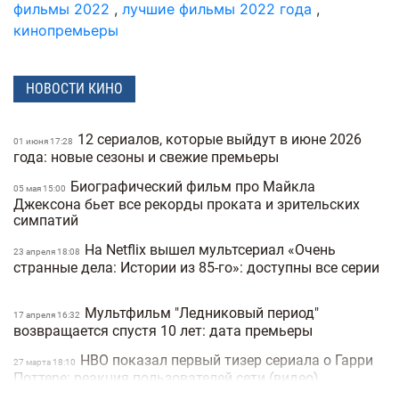
фильмы 2022
,
лучшие фильмы 2022 года
,
кинопремьеры
НОВОСТИ КИНО
12 сериалов, которые выйдут в июне 2026
01 июня 17:28
года: новые сезоны и свежие премьеры
Биографический фильм про Майкла
05 мая 15:00
Джексона бьет все рекорды проката и зрительских
симпатий
На Netflix вышел мультсериал «Очень
23 апреля 18:08
странные дела: Истории из 85-го»: доступны все серии
Мультфильм "Ледниковый период"
17 апреля 16:32
возвращается спустя 10 лет: дата премьеры
HBO показал первый тизер сериала о Гарри
27 марта 18:10
Поттере: реакция пользователей сети (видео)