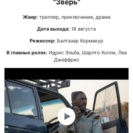
"Зверь"
Жанр:
триллер, приключение, драма
Дата выхода:
18 августа
Режиссер:
Балтазар Кормакур
В главных ролях:
Идрис Эльба, Шарлто Копли, Леа
Джеффрис