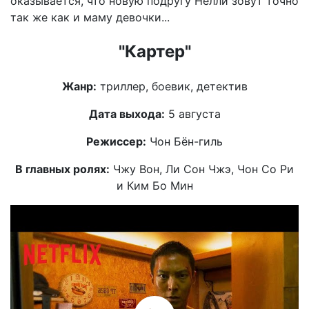
оказывается, что новую подругу Нелли зовут точно
так же как и маму девочки...
"Картер"
Жанр:
триллер, боевик, детектив
Дата выхода:
5 августа
Режиссер:
Чон Бён-гиль
В главных ролях:
Чжу Вон, Ли Сон Чжэ, Чон Со Ри
и Ким Бо Мин