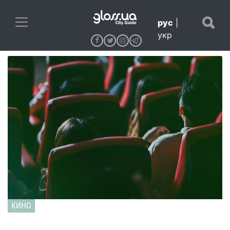
рус
|
укр
КИНО