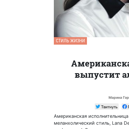
СТИЛЬ ЖИЗНИ
Американска
выпустит а
Марина Гор
Твитнуть
Американская исполнительница 
меланхолический стиль, Lana D