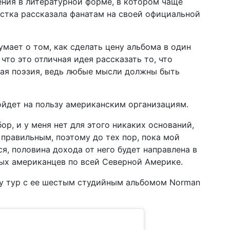
ения в литературной форме, в котором чаще
по
истка рассказала фанатам на своей официальной
12 ф
Ук
Ва
умает о том, как сделать цену альбома в один
что это отличная идея рассказать то, что
02 ф
ая поэзия, ведь любые мысли должны быть
соц
он
22 д
йдет на пользу американским организациям.
202
ор, и у меня нет для этого никаких оснований,
 правильным, поэтому до тех пор, пока мой
16 д
ко
, половина дохода от него будет направлена ​​в
бл
ых американцев по всей Северной Америке.
16 д
цв
ey тур с ее шестым студийным альбомом Norman
сп
10 д
год
пр