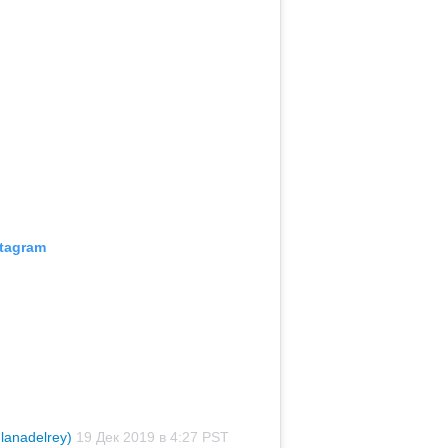
04 д
202
са
03 д
по
кла
«о
01 д
го
ст
ин
tagram
28 н
10
из
27 н
бы
в 2
lanadelrey)
19 Дек 2019 в 4:27 PST