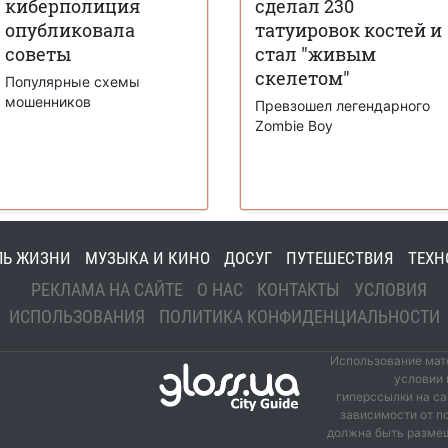
киберполиция
сделал 230
опубликовала
татуировок костей и
советы
стал "живым
скелетом"
Популярные схемы
мошенников
Превзошел легендарного
Zombie Boy
ЛЬ ЖИЗНИ
МУЗЫКА И КИНО
ДОСУГ
ПУТЕШЕСТВИЯ
ТЕХН
РЕКЛАМА НА САЙТЕ
О НАС
КОНТАКТЫ
УСЛОВИЯ
ИСПОЛЬЗОВАНИЯ
ПОЛИТИКА КОНФИДЕНЦИАЛЬНОСТИ
Использование мате
условии 
гиперссылки на са
зависимости от п
должна быть размещ