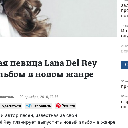
15 м
за
пр
по
14 м
Ин
оп
28 а
ре
та
я певица Lana Del Rey
ск
С
льбом в новом жанре
24 м
бы
исс
30 и
пр
Dif
носталь
20 декабря, 2019, 17:56
05 а
25 ф
фо
ге
Поделиться
Отправить
Pintrest
он
ку
и автор песен, известная за свой
24 ф
el Rey планирует выпустить новый альбом в жанре
фу
ка