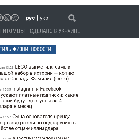
рус
|
укр
ПИТОМЦЫ
СДЕЛАНО В УКРАИНЕ
ТИЛЬ ЖИЗНИ: НОВОСТИ
LEGO выпустила самый
юня 13:02
льшой набор в истории — копию
бора Саграда Фамилия (фото)
Instagram и Facebook
ая 15:35
пускают платные подписки: какие
нкции будут доступны за 4
ллара в месяц
Сына основателя бренда
ая 14:57
ngo задержали по подозрению в
ийстве отца-миллиардера
Участницу "Супермамы"