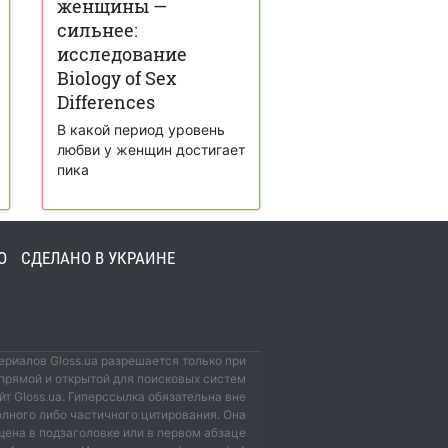
женщины —
сильнее:
исследование
Biology of Sex
Differences
В какой период уровень
любви у женщин достигает
пика
О
СДЕЛАНО В УКРАИНЕ
риалов Gloss.ua разрешается только при
прямой и открытой для поисковых систем
йт Gloss.ua. Гиперссылка обязательна вне
олного либо частичного цитирования. Она
ена в подзаголовке или в первом абзаце