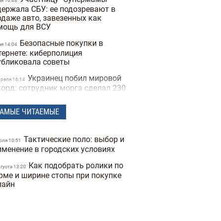
ая 16:48
держала СБУ: ее подозревают в
одаже авто, завезенных как
мощь для ВСУ
Безопасные покупки в
ая 14:04
тернете: киберполиция
убликовала советы
Украинец побил мировой
преля 16:14
корд: сотрудник морга сделал 230
туировок костей и стал "живым
елетом"
АМЫЕ ЧИТАЕМЫЕ
Мужчины влюбляются
арта 14:40
стрее, а женщины — сильнее:
Тактические поло: выбор и
ледование Biology of Sex
юля 10:51
именение в городских условиях
ferences
Как подобрать ролики по
Ученые открыли мутацию
вгуста 13:20
евраля 17:25
рме и ширине стопы при покупке
на, который снижает желание
лайн
рить
Во время матча в Турции
евраля 16:09
тболист сбил чайку мячом:
питан команды не дал птице