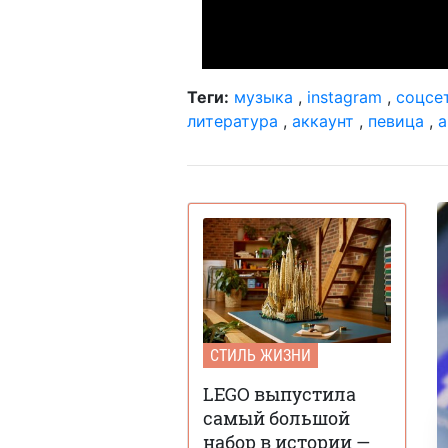
Теги:
музыка
,
instagram
,
соцсе
литература
,
аккаунт
,
певица
,
а
СТИЛЬ ЖИЗНИ
LEGO выпустила
самый большой
набор в истории —