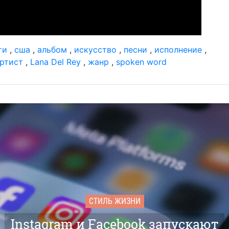
ти
,
сша
,
альбом
,
искусство
,
песни
,
исполнение
,
ртист
,
Lana Del Rey
,
жанр
,
spoken word
СТИЛЬ ЖИЗНИ
Instagram и Facebook запускают