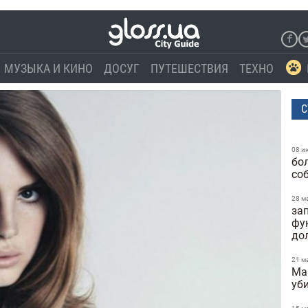
МУЗЫКА И КИНО
ДОСУГ
ПУТЕШЕСТВИЯ
ТЕХНО
С
08 и
бо
со
28 м
за
фу
до
21 м
Ma
уб