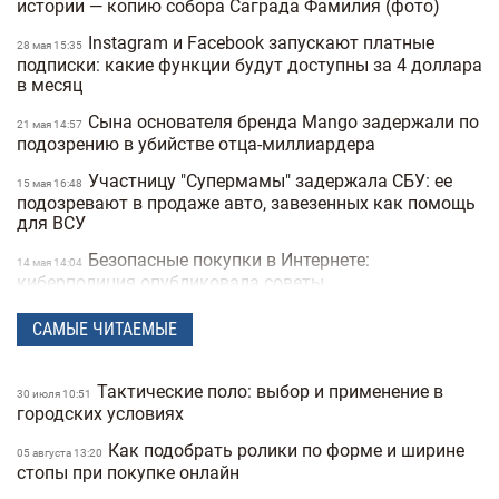
истории — копию собора Саграда Фамилия (фото)
Instagram и Facebook запускают платные
28 мая 15:35
подписки: какие функции будут доступны за 4 доллара
в месяц
Сына основателя бренда Mango задержали по
21 мая 14:57
подозрению в убийстве отца-миллиардера
Участницу "Супермамы" задержала СБУ: ее
15 мая 16:48
подозревают в продаже авто, завезенных как помощь
для ВСУ
Безопасные покупки в Интернете:
14 мая 14:04
киберполиция опубликовала советы
Украинец побил мировой рекорд: сотрудник
28 апреля 16:14
САМЫЕ ЧИТАЕМЫЕ
морга сделал 230 татуировок костей и стал "живым
скелетом"
Тактические поло: выбор и применение в
30 июля 10:51
Мужчины влюбляются быстрее, а женщины
24 марта 14:40
городских условиях
— сильнее: исследование Biology of Sex Differences
Как подобрать ролики по форме и ширине
05 августа 13:20
Ученые открыли мутацию гена, который
25 февраля 17:25
стопы при покупке онлайн
снижает желание курить