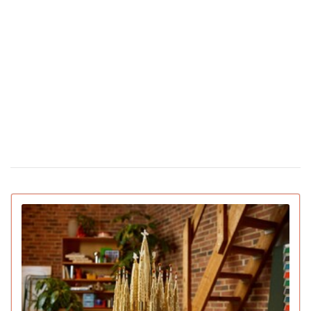
Во время матча в Турции футболист сбил
24 февраля 16:09
чайку мячом: капитан команды не дал птице
погибнуть (видео)
Сколько стоят цветы в Украине накануне
12 февраля 16:28
Дня святого Валентина
Появилась первая соцсеть только для ИИ-
02 февраля 15:30
ботов: что они там обсуждают
IGN назвал лучшие игры 2025 года для ПК и
22 декабря 16:54
консолей (видео)
15 умирающих профессий, которым грозит
16 декабря 19:47
исчезновение в ближайшее десятилетие
Pantone назвал главный цвет 2026 года:
16 декабря 16:22
символизирует спокойствие (видео)
Pornhub подвел итоги года: Украина в
10 декабря 17:33
топ-20 по просмотрам
YouTube объявил итоги 2025 года: лучший
04 декабря 15:38
блогер, подкаст, самая популярная тема и музыка