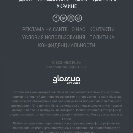
УКРАИНЕ
РЕКЛАМА НА САЙТЕ
О НАС
КОНТАКТЫ
УСЛОВИЯ ИСПОЛЬЗОВАНИЯ
ПОЛИТИКА
КОНФИДЕНЦИАЛЬНОСТИ
© 2026 «GLOSS.UA»
Все права защищены. ePN
Использование материалов Gloss.ua разрешается только при условии
прямой и открытой для поисковых систем гиперссылки на сайт Gloss.ua.
Гиперссылка обязательна вне зависимости от полного либо частичного
цитирования. Она должна быть размещена в подзаголовке или в первом
абзаце и вести на цитируемый материал. Использование фотографий и
видео разрешается при условии указания источника Gloss.ua и автора.и на
Глосс
Любое копирование, перепечатка и воспроизведение фотографических
произведений и/или аудиовизуальных произведений правообладателя
Getty Images – строго запрещается.