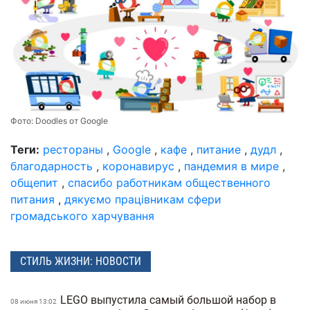
Фото:
Doodles от Google
Теги:
рестораны
,
Google
,
кафе
,
питание
,
дудл
,
благодарность
,
коронавирус
,
пандемия в мире
,
общепит
,
спасибо работникам общественного
питания
,
дякуємо працівникам сфери
громадського харчування
СТИЛЬ ЖИЗНИ: НОВОСТИ
LEGO выпустила самый большой набор в
08 июня 13:02