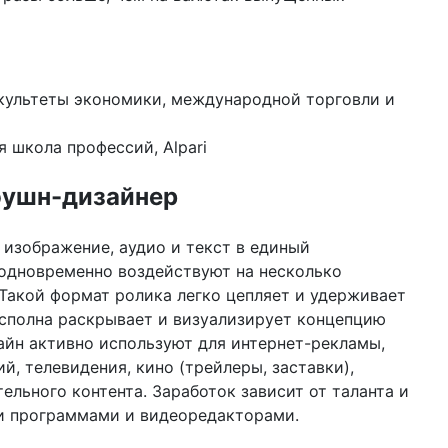
04 д
202
са
культеты экономики, международной торговли и
03 д
по
кла
я школа профессий, Alpari
«о
ушн-дизайнер
01 д
го
ст
ин
изображение, аудио и текст в единый
одновременно воздействуют на несколько
28 н
Такой формат ролика легко цепляет и удерживает
10
из
 сполна раскрывает и визуализирует концепцию
йн активно используют для интернет-рекламы,
27 н
, телевидения, кино (трейлеры, заставки),
бы
в 2
ельного контента. Заработок зависит от таланта и
и программами и видеоредакторами.