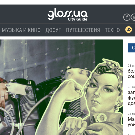
МУЗЫКА И КИНО
ДОСУГ
ПУТЕШЕСТВИЯ
ТЕХНО
С
08 и
бо
со
28 м
за
фу
до
21 м
Ma
уб