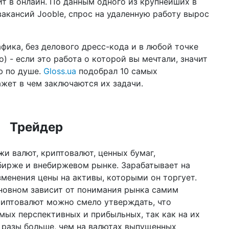
ит в онлайн. По данным одного из крупнейших в
по
вакансий Jooble, спрос на удаленную работу вырос
12 ф
Ук
Ва
фика, без делового дресс-кода и в любой точке
о) - если это работа о которой вы мечтали, значит
02 ф
ю по душе.
Gloss.ua
подобрал 10 самых
соц
он
ажет в чем заключаются их задачи.
22 д
202
Трейдер
16 д
ко
и валют, криптовалют, ценных бумаг,
бл
 бирже и внебиржевом рынке. Зарабатывает на
16 д
зменения цены на активы, которыми он торгует.
цв
сп
новном зависит от понимания рынка самим
риптовалют можно смело утверждать, что
10 д
мых перспективных и прибыльных, так как на их
год
пр
 разы больше, чем на валютах выпущенных