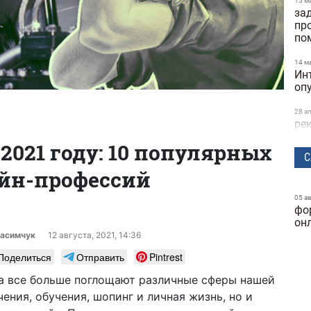
15 м
за
пр
по
14 м
Ин
оп
28 а
ре
та
2021 году: 10 популярных
ск
С
йн-профессий
24 м
бы
исс
05 а
фо
Dif
он
расимчук
12 августа, 2021, 14:36
25 ф
ге
Поделиться
Отправить
Pintrest
ку
а все больше поглощают различные сферы нашей
24 ф
чения, обучения, шопинг и личная жизнь, но и
фу
ка