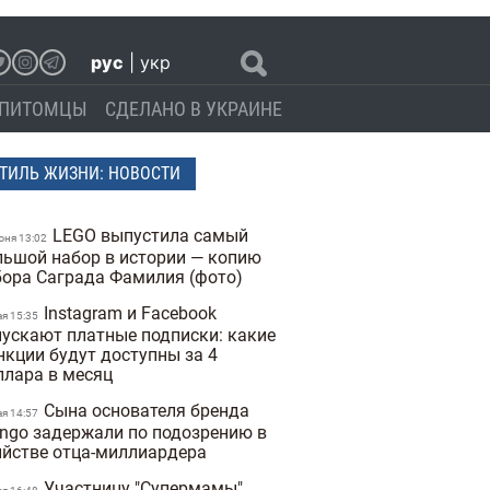
рус
|
укр
ПИТОМЦЫ
СДЕЛАНО В УКРАИНЕ
ТИЛЬ ЖИЗНИ: НОВОСТИ
LEGO выпустила самый
юня 13:02
льшой набор в истории — копию
бора Саграда Фамилия (фото)
Instagram и Facebook
ая 15:35
пускают платные подписки: какие
нкции будут доступны за 4
ллара в месяц
Сына основателя бренда
ая 14:57
ngo задержали по подозрению в
ийстве отца-миллиардера
Участницу "Супермамы"