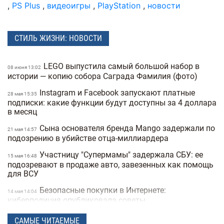
,
PS Plus
,
видеоигры
,
PlayStation
,
новости
СТИЛЬ ЖИЗНИ: НОВОСТИ
LEGO выпустила самый большой набор в
08 июня 13:02
истории — копию собора Саграда Фамилия (фото)
Instagram и Facebook запускают платные
28 мая 15:35
подписки: какие функции будут доступны за 4 доллара
в месяц
Сына основателя бренда Mango задержали по
21 мая 14:57
подозрению в убийстве отца-миллиардера
Участницу "Супермамы" задержала СБУ: ее
15 мая 16:48
подозревают в продаже авто, завезенных как помощь
для ВСУ
Безопасные покупки в Интернете:
14 мая 14:04
киберполиция опубликовала советы
Украинец побил мировой рекорд: сотрудник
28 апреля 16:14
САМЫЕ ЧИТАЕМЫЕ