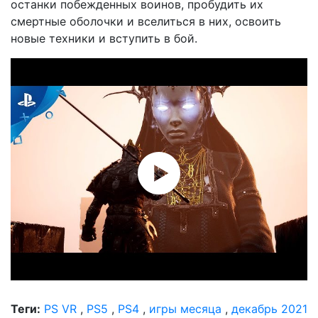
останки побежденных воинов, пробудить их
смертные оболочки и вселиться в них, освоить
новые техники и вступить в бой.
Теги:
PS VR
,
PS5
,
PS4
,
игры месяца
,
декабрь 2021