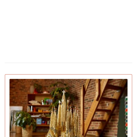
чайку мячом: капитан команды не дал птице
погибнуть (видео)
Сколько стоят цветы в Украине накануне
12 февраля 16:28
Дня святого Валентина
Появилась первая соцсеть только для ИИ-
02 февраля 15:30
ботов: что они там обсуждают
IGN назвал лучшие игры 2025 года для ПК и
22 декабря 16:54
консолей (видео)
15 умирающих профессий, которым грозит
16 декабря 19:47
исчезновение в ближайшее десятилетие
Pantone назвал главный цвет 2026 года:
16 декабря 16:22
символизирует спокойствие (видео)
Pornhub подвел итоги года: Украина в
10 декабря 17:33
топ-20 по просмотрам
YouTube объявил итоги 2025 года: лучший
04 декабря 15:38
блогер, подкаст, самая популярная тема и музыка
Ботокс стал самой популярной процедурой
03 декабря 13:59
среднего класса и создал тренд на «однородные лица»