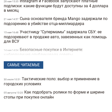
Instagram и Facebook запускают платные
28 мая 15:35
подписки: какие функции будут доступны за 4 доллара
в месяц
Сына основателя бренда Mango задержали по
21 мая 14:57
подозрению в убийстве отца-миллиардера
Участницу "Супермамы" задержала СБУ: ее
15 мая 16:48
подозревают в продаже авто, завезенных как помощь
для ВСУ
Безопасные покупки в Интернете:
14 мая 14:04
киберполиция опубликовала советы
Украинец побил мировой рекорд: сотрудник
28 апреля 16:14
САМЫЕ ЧИТАЕМЫЕ
морга сделал 230 татуировок костей и стал "живым
скелетом"
Тактические поло: выбор и применение в
30 июля 10:51
Мужчины влюбляются быстрее, а женщины
24 марта 14:40
городских условиях
— сильнее: исследование Biology of Sex Differences
Как подобрать ролики по форме и ширине
05 августа 13:20
Ученые открыли мутацию гена, который
25 февраля 17:25
стопы при покупке онлайн
снижает желание курить
Во время матча в Турции футболист сбил
24 февраля 16:09