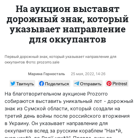
На аукцион выставят
дорожный знак, который
указывает направление
для оккупантов
Первый дорожный знак, который указывает направление для
оккупантов Фото: prozorro.sale
Марина Горносталь
25 мая, 2022, 14:26
Твитнуть
Поделиться
Отправить
Pintrest
На благотворительном аукционе Prozorro
собираются выставить уникальный лот - дорожный
знак из Сумской области, который создали на
третий день войны после российского вторжения
в Украину. Он указывает направление для
оккупантов вслед за русским кораблем "Нах*й,
знов нах*й, до Росії нах*й". Правда, знак со