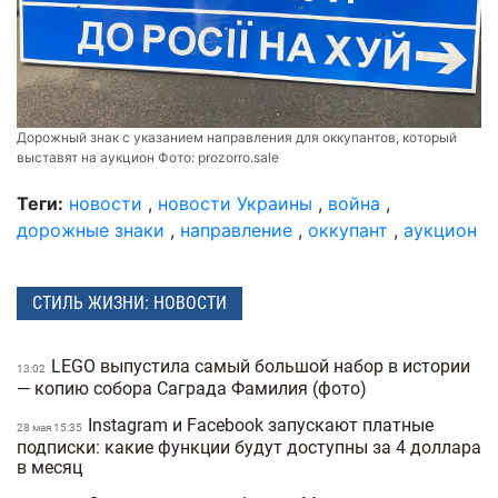
Дорожный знак с указанием направления для оккупантов, который
выставят на аукцион Фото:
prozorro.sale
Теги:
новости
,
новости Украины
,
война
,
дорожные знаки
,
направление
,
оккупант
,
аукцион
СТИЛЬ ЖИЗНИ: НОВОСТИ
LEGO выпустила самый большой набор в истории
13:02
— копию собора Саграда Фамилия (фото)
Instagram и Facebook запускают платные
28 мая 15:35
подписки: какие функции будут доступны за 4 доллара
в месяц