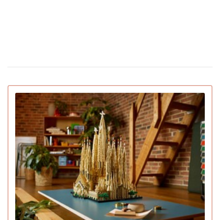
Дня святого Валентина
Появилась первая соцсеть только для ИИ-
02 февраля 15:30
ботов: что они там обсуждают
IGN назвал лучшие игры 2025 года для ПК и
22 декабря 16:54
консолей (видео)
15 умирающих профессий, которым грозит
16 декабря 19:47
исчезновение в ближайшее десятилетие
Pantone назвал главный цвет 2026 года:
16 декабря 16:22
символизирует спокойствие (видео)
Pornhub подвел итоги года: Украина в
10 декабря 17:33
топ-20 по просмотрам
YouTube объявил итоги 2025 года: лучший
04 декабря 15:38
блогер, подкаст, самая популярная тема и музыка
Ботокс стал самой популярной процедурой
03 декабря 13:59
среднего класса и создал тренд на «однородные лица»
Главным «словом» 2025 года стал термин, с
01 декабря 17:43
которым сталкивался каждый человек в интернете