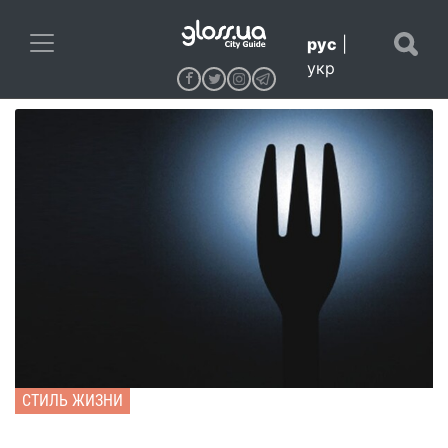
рус
|
укр
СТИЛЬ ЖИЗНИ