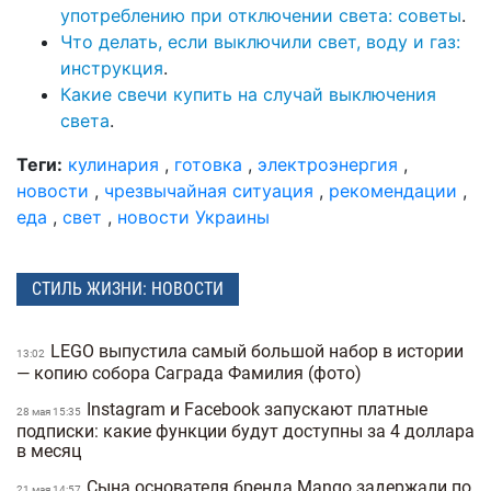
употреблению при отключении света: советы
.
Что делать, если выключили свет, воду и газ:
инструкция
.
Какие свечи купить на случай выключения
света
.
Теги:
кулинария
,
готовка
,
электроэнергия
,
новости
,
чрезвычайная ситуация
,
рекомендации
,
еда
,
свет
,
новости Украины
СТИЛЬ ЖИЗНИ: НОВОСТИ
LEGO выпустила самый большой набор в истории
13:02
— копию собора Саграда Фамилия (фото)
Instagram и Facebook запускают платные
28 мая 15:35
подписки: какие функции будут доступны за 4 доллара
в месяц
Сына основателя бренда Mango задержали по
21 мая 14:57