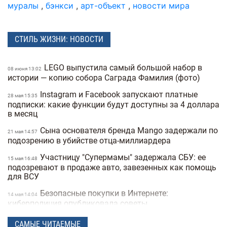
муралы
,
бэнкси
,
арт-объект
,
новости мира
СТИЛЬ ЖИЗНИ: НОВОСТИ
LEGO выпустила самый большой набор в
08 июня 13:02
истории — копию собора Саграда Фамилия (фото)
Instagram и Facebook запускают платные
28 мая 15:35
подписки: какие функции будут доступны за 4 доллара
в месяц
Сына основателя бренда Mango задержали по
21 мая 14:57
подозрению в убийстве отца-миллиардера
Участницу "Супермамы" задержала СБУ: ее
15 мая 16:48
подозревают в продаже авто, завезенных как помощь
для ВСУ
Безопасные покупки в Интернете:
14 мая 14:04
киберполиция опубликовала советы
Украинец побил мировой рекорд: сотрудник
28 апреля 16:14
САМЫЕ ЧИТАЕМЫЕ